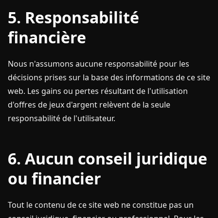
5. Responsabilité
financière
Nous n'assumons aucune responsabilité pour les
décisions prises sur la base des informations de ce site
web. Les gains ou pertes résultant de l'utilisation
d'offres de jeux d'argent relèvent de la seule
responsabilité de l'utilisateur.
6. Aucun conseil juridique
ou financier
Tout le contenu de ce site web ne constitue pas un