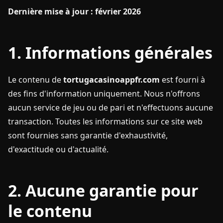
Dernière mise à jour : février 2026
1. Informations générales
Le contenu de
tortugacasinoappfr.com
est fourni à
des fins d'information uniquement. Nous n'offrons
aucun service de jeu ou de pari et n'effectuons aucune
transaction. Toutes les informations sur ce site web
sont fournies sans garantie d'exhaustivité,
d'exactitude ou d'actualité.
2. Aucune garantie pour
le contenu