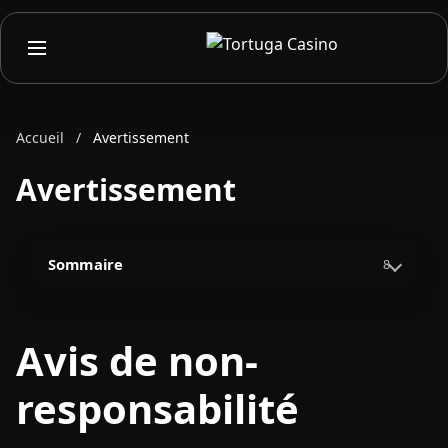
Accueil
/
Avertissement
Avertissement
Sommaire
8
Avis de non-
responsabilité