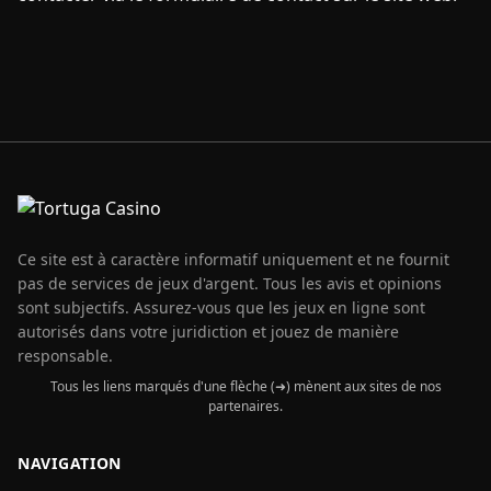
Ce site est à caractère informatif uniquement et ne fournit
pas de services de jeux d'argent. Tous les avis et opinions
sont subjectifs. Assurez-vous que les jeux en ligne sont
autorisés dans votre juridiction et jouez de manière
responsable.
Tous les liens marqués d'une flèche (➜) mènent aux sites de nos
partenaires.
NAVIGATION